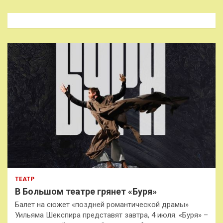
с
к
ТЕАТР
В Большом театре грянет «Буря»
Балет на сюжет «поздней романтической драмы»
Уильяма Шекспира представят завтра, 4 июля. «Буря» –