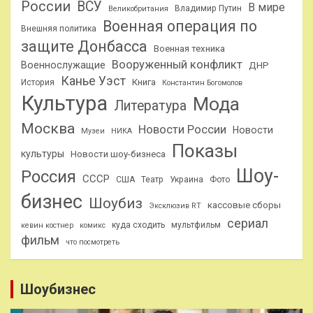
России
ВСУ
В мире
Владимир Путин
Великобритания
Военная операция по
Внешняя политика
защите Донбасса
Военная техника
Вооруженный конфликт
Военнослужащие
ДНР
Канье Уэст
Книга
История
Константин Богомолов
Культура
Мода
Литература
Москва
Новости России
Новости
Музеи
НИКА
Показы
культуры
Новости шоу-бизнеса
Шоу-
Россия
СССР
США
Театр
Украина
Фото
бизнес
Шоубиз
кассовые сборы
Эксклюзив RT
сериал
куда сходить
мультфильм
кевин костнер
комикс
фильм
что посмотреть
Шоубизнес