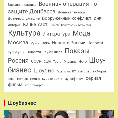
Военная операция по
Внешняя политика
защите Донбасса
Военная техника
Вооруженный конфликт
Военнослужащие
ДНР
Канье Уэст
Книга
История
Константин Богомолов
Культура
Мода
Литература
Москва
Новости России
Новости
Музеи
НИКА
Показы
культуры
Новости шоу-бизнеса
Шоу-
Россия
СССР
США
Театр
Украина
Фото
бизнес
Шоубиз
кассовые сборы
Эксклюзив RT
сериал
куда сходить
мультфильм
кевин костнер
комикс
фильм
что посмотреть
Шоубизнес