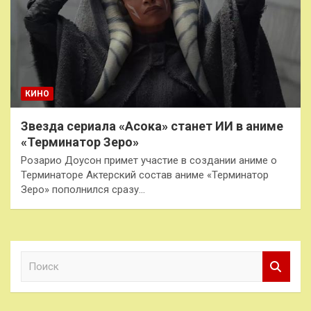
КИНО
Звезда сериала «Асока» станет ИИ в аниме
«Терминатор Зеро»
Розарио Доусон примет участие в создании аниме о
Терминаторе Актерский состав аниме «Терминатор
Зеро» пополнился сразу…
П
о
и
с