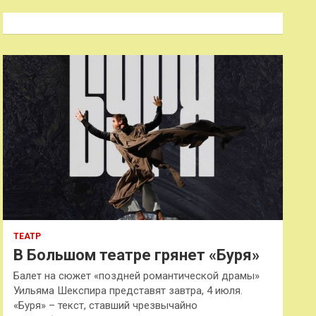
с
к
ТЕАТР
В Большом театре грянет «Буря»
Балет на сюжет «поздней романтической драмы»
Уильяма Шекспира представят завтра, 4 июля.
«Буря» – текст, ставший чрезвычайно