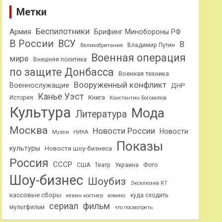
Метки
Беспилотники
Армия
Брифинг Минобороны РФ
В России
ВСУ
В
Владимир Путин
Великобритания
Военная операция
мире
Внешняя политика
по защите Донбасса
Военная техника
Вооруженный конфликт
Военнослужащие
ДНР
Канье Уэст
Книга
История
Константин Богомолов
Культура
Мода
Литература
Москва
Новости России
Новости
Музеи
НИКА
Показы
культуры
Новости шоу-бизнеса
Россия
СССР
США
Театр
Украина
Фото
Шоу-бизнес
Шоубиз
Эксклюзив RT
кассовые сборы
куда сходить
кевин костнер
комикс
сериал
фильм
мультфильм
что посмотреть