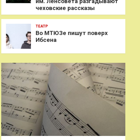
им. Ленсовета разгадывают
чеховские рассказы
ТЕАТР
Во МТЮЗе пишут поверх
Ибсена