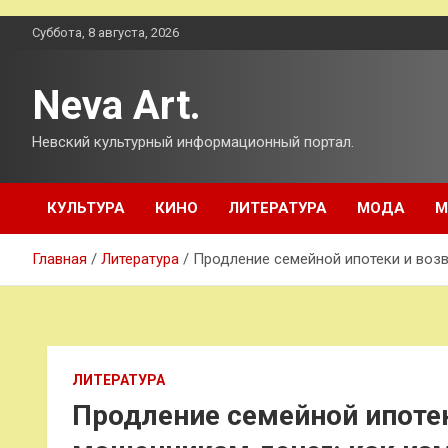
Перейти
Суббота, 8 августа, 2026
к
содержимому
Neva Art.
Невский культурный информационный портал.
КУЛЬТУРА
КИНО
ЛИТЕРАТУРА
МОДА
М
Главная
Литература
Продление семейной ипотеки и возв
ЛИТЕРАТУРА
Продление семейной ипоте