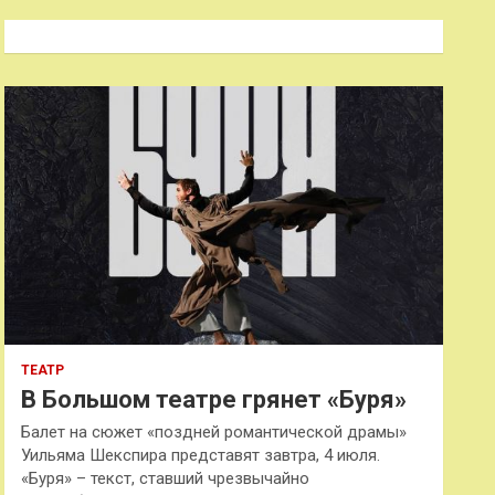
с
к
ТЕАТР
В Большом театре грянет «Буря»
Балет на сюжет «поздней романтической драмы»
Уильяма Шекспира представят завтра, 4 июля.
«Буря» – текст, ставший чрезвычайно