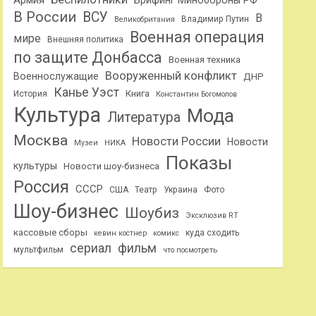
Армия
Брифинг Минобороны РФ
В России
ВСУ
В
Владимир Путин
Великобритания
Военная операция
мире
Внешняя политика
по защите Донбасса
Военная техника
Вооруженный конфликт
Военнослужащие
ДНР
Канье Уэст
Книга
История
Константин Богомолов
Культура
Мода
Литература
Москва
Новости России
Новости
Музеи
НИКА
Показы
культуры
Новости шоу-бизнеса
Россия
СССР
США
Театр
Украина
Фото
Шоу-бизнес
Шоубиз
Эксклюзив RT
кассовые сборы
куда сходить
кевин костнер
комикс
сериал
фильм
мультфильм
что посмотреть