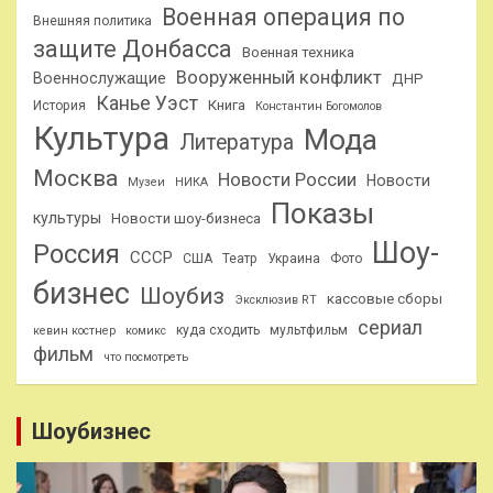
Военная операция по
Внешняя политика
защите Донбасса
Военная техника
Вооруженный конфликт
Военнослужащие
ДНР
Канье Уэст
Книга
История
Константин Богомолов
Культура
Мода
Литература
Москва
Новости России
Новости
Музеи
НИКА
Показы
культуры
Новости шоу-бизнеса
Шоу-
Россия
СССР
США
Театр
Украина
Фото
бизнес
Шоубиз
кассовые сборы
Эксклюзив RT
сериал
куда сходить
мультфильм
кевин костнер
комикс
фильм
что посмотреть
Шоубизнес