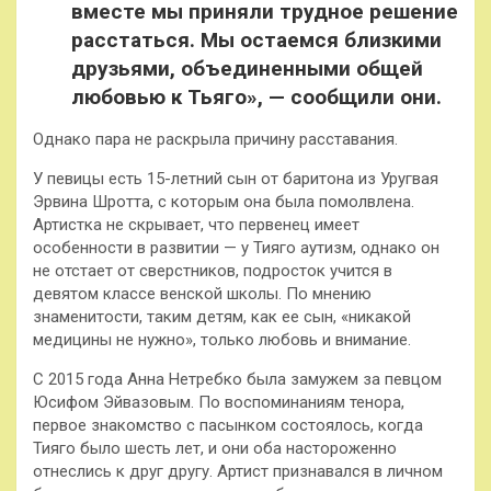
вместе мы приняли трудное решение
расстаться. Мы остаемся близкими
друзьями, объединенными общей
любовью к Тьяго», — сообщили они.
Однако пара не раскрыла причину расставания.
У певицы есть 15-летний сын от баритона из Уругвая
Эрвина Шротта, с которым она была помолвлена.
Артистка не скрывает, что первенец имеет
особенности в развитии — у Тияго аутизм, однако он
не отстает от сверстников, подросток учится в
девятом классе венской школы. По мнению
знаменитости, таким детям, как ее сын, «никакой
медицины не нужно», только любовь и внимание.
С 2015 года Анна Нетребко была замужем за певцом
Юсифом Эйвазовым. По воспоминаниям тенора,
первое знакомство с пасынком состоялось, когда
Тияго было шесть лет, и они оба настороженно
отнеслись к друг другу. Артист признавался в личном