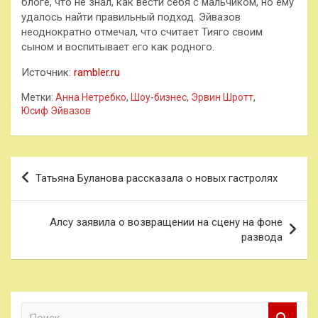
блоге, что не знал, как вести себя с мальчиком, но ему
удалось найти правильный подход. Эйвазов
неоднократно отмечал, что считает Тияго своим
сыном и воспитывает его как родного.
Источник:
rambler.ru
Метки:
Анна Нетребко
,
Шоу-бизнес
,
Эрвин Шротт
,
Юсиф Эйвазов
Навигация
Татьяна Буланова рассказала о новых гастролях
по
записям
Алсу заявила о возвращении на сцену на фоне
развода
П