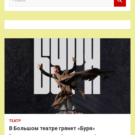
о
и
с
к
ТЕАТР
В Большом театре грянет «Буря»