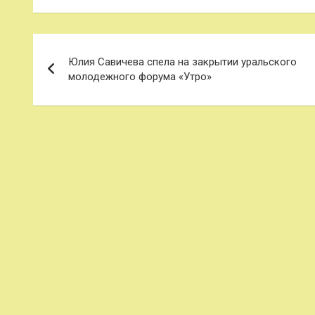
Навигация
Юлия Савичева спела на закрытии уральского
по
молодежного форума «Утро»
записям