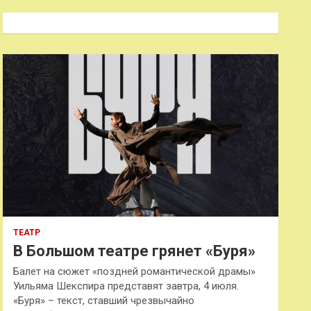
с
к
ТЕАТР
В Большом театре грянет «Буря»
Балет на сюжет «поздней романтической драмы»
Уильяма Шекспира представят завтра, 4 июля.
«Буря» – текст, ставший чрезвычайно