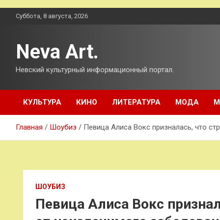
Перейти
Суббота, 8 августа, 2026
к
содержимому
Neva Art.
Невский культурный информационный портал.
КУЛЬТУРА
КИНО
ЛИТЕРАТУРА
МОДА
М
Главная
Шоубиз
Певица Алиса Вокс призналась, что ст
ШОУБИЗ
Певица Алиса Вокс признал