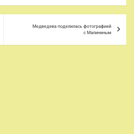
Медведева поделилась фотографией
с Малининым