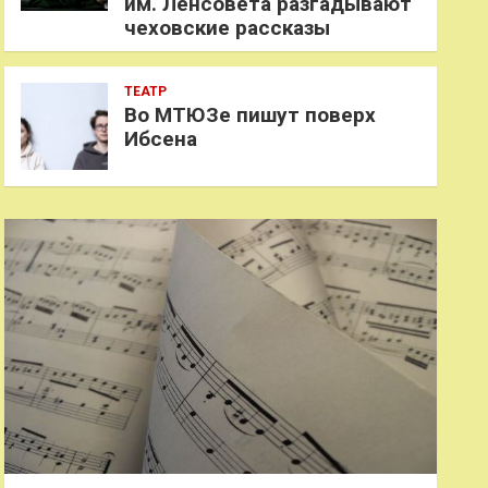
им. Ленсовета разгадывают
чеховские рассказы
ТЕАТР
Во МТЮЗе пишут поверх
Ибсена