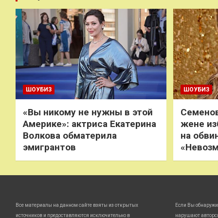
ШОУБИЗ
ШОУБИЗ
«Вы никому не нужны в этой
Семенов
Америке»: актриса Екатерина
жене из
Волкова обматерила
на обви
эмигрантов
«Невоз
Все материалы на данном сайте взяты из открытых
Если Вы обнаружи
источников и предоставляются исключительно в
нарушают авторс