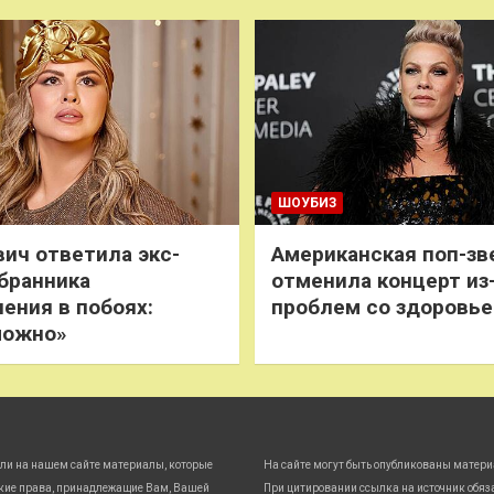
ШОУБИЗ
ич ответила экс-
Американская поп-зв
бранника
отменила концерт из
нения в побоях:
проблем со здоровь
можно»
ли на нашем сайте материалы, которые
На сайте могут быть опубликованы матери
кие права, принадлежащие Вам, Вашей
При цитировании ссылка на источник обяз