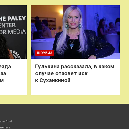
ШОУБИЗ
езда
Гулькина рассказала, в каком
-за
случае отзовет иск
ем
к Суханкиной
алы 18+!
ательна.