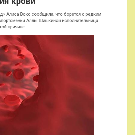
ия крови
д» Алиса Вокс сообщила, что борется с редким
 спортсменки Аллы Шишкиной исполнительница
той причине.