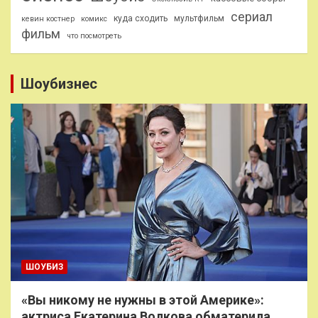
сериал
куда сходить
мультфильм
кевин костнер
комикс
фильм
что посмотреть
Шоубизнес
ШОУБИЗ
«Вы никому не нужны в этой Америке»:
актриса Екатерина Волкова обматерила