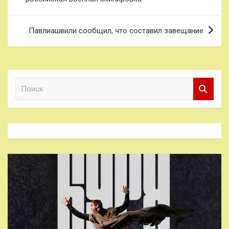
записям
Павлиашвили сообщил, что составил завещание
П
о
и
с
к