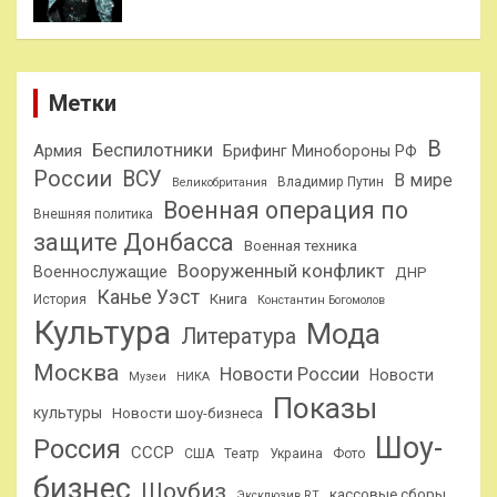
Метки
В
Беспилотники
Армия
Брифинг Минобороны РФ
России
ВСУ
В мире
Владимир Путин
Великобритания
Военная операция по
Внешняя политика
защите Донбасса
Военная техника
Вооруженный конфликт
Военнослужащие
ДНР
Канье Уэст
Книга
История
Константин Богомолов
Культура
Мода
Литература
Москва
Новости России
Новости
Музеи
НИКА
Показы
культуры
Новости шоу-бизнеса
Шоу-
Россия
СССР
США
Театр
Украина
Фото
бизнес
Шоубиз
кассовые сборы
Эксклюзив RT