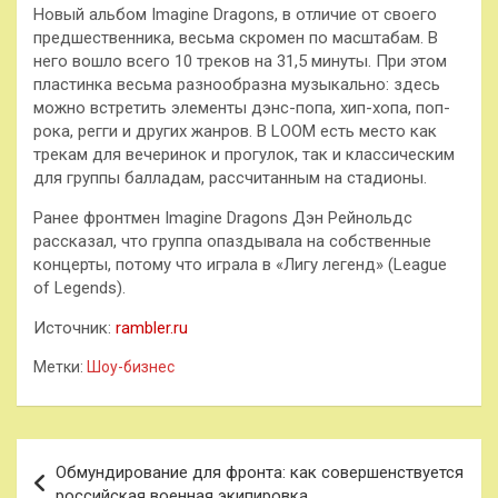
Новый альбом Imagine Dragons, в отличие от своего
предшественника, весьма скромен по масштабам. В
него вошло всего 10 треков на 31,5 минуты. При этом
пластинка весьма разнообразна музыкально: здесь
можно встретить элементы дэнс-попа, хип-хопа, поп-
рока, регги и других жанров. В LOOM есть место как
трекам для вечеринок и прогулок, так и классическим
для группы балладам, рассчитанным на стадионы.
Ранее фронтмен Imagine Dragons Дэн Рейнольдс
рассказал, что группа опаздывала на собственные
концерты, потому что играла в «Лигу легенд» (League
of Legends).
Источник:
rambler.ru
Метки:
Шоу-бизнес
Навигация
Обмундирование для фронта: как совершенствуется
по
российская военная экипировка