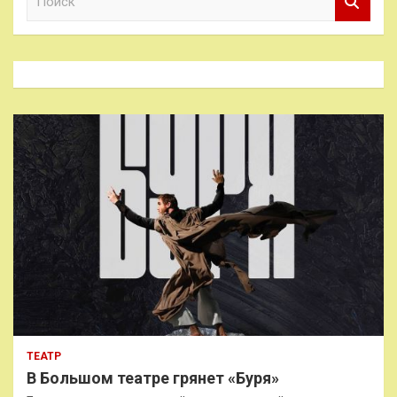
о
и
с
к
ТЕАТР
В Большом театре грянет «Буря»