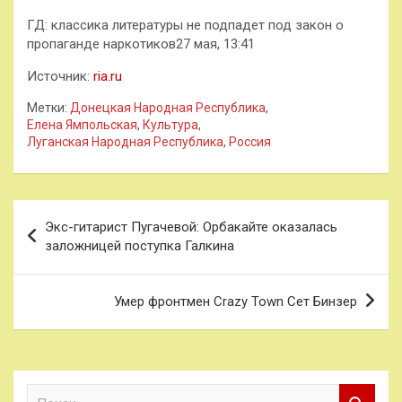
ГД: классика литературы не подпадет под закон о
пропаганде наркотиков27 мая, 13:41
Источник:
ria.ru
Метки:
Донецкая Народная Республика
,
Елена Ямпольская
,
Культура
,
Луганская Народная Республика
,
Россия
Навигация
Экс-гитарист Пугачевой: Орбакайте оказалась
по
заложницей поступка Галкина
записям
Умер фронтмен Crazy Town Сет Бинзер
П