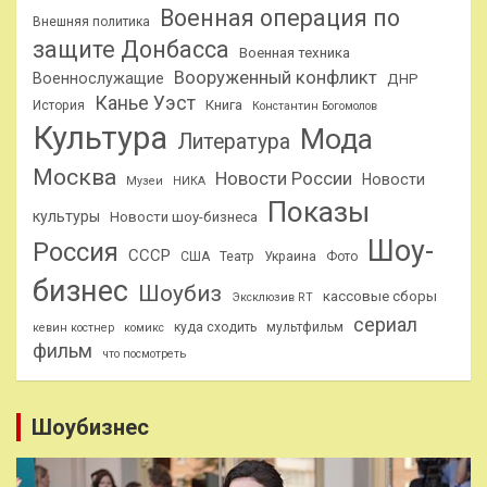
Военная операция по
Внешняя политика
защите Донбасса
Военная техника
Вооруженный конфликт
Военнослужащие
ДНР
Канье Уэст
Книга
История
Константин Богомолов
Культура
Мода
Литература
Москва
Новости России
Новости
Музеи
НИКА
Показы
культуры
Новости шоу-бизнеса
Шоу-
Россия
СССР
США
Театр
Украина
Фото
бизнес
Шоубиз
кассовые сборы
Эксклюзив RT
сериал
куда сходить
мультфильм
кевин костнер
комикс
фильм
что посмотреть
Шоубизнес